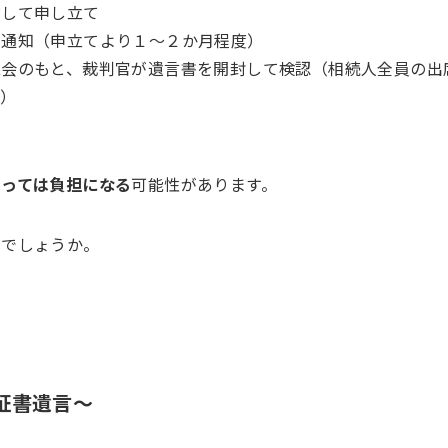
対して申し立て
を通知（申立てより１～２か月程度）
立会のもと、裁判官が遺言書を開封して検認（相続人全員の出
。）
とっては負担になる
可能性があります。
のでしょうか。
証書遺言～