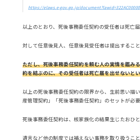
https://elaws.e-gov.go.jp/document?lawid=322AC0000
以上のとおり、死後事務委任契約の受任者は死亡
対して任意後見人、任意後見受任者は提出すること
ただし、死後事務委任契約を頼む人の実情を鑑み
約を結ぶのに、その受任者は死亡届を出せないとい
以上の死後事務委任契約の限界から、生前思い描
産管理契約」「死後事務委任契約」のセットが必要
死後事務委任契約は、核家族化の結果生じたおひ
遺言など他の制度では補えない事務を取り扱うこ