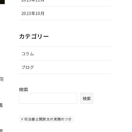
2023年10月
カテゴリー
コラム
ブログ
伺
検索
検索
義
司法書士関良太の実務のツボ
産