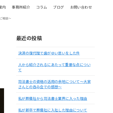
案内
事務所紹介
コラム
ブログ
お問い合わせ
ご相談～
最近の投稿
決済の復代理で歯がゆい思いをした件
人から紹介されるにあたって重要な点につい
て
司法書士の資格の活用の余地について〜大家
さんとの呑み会での感想〜
私が葬儀社から司法書士業界に入った理由
私が新卒で葬儀社に入社した理由について