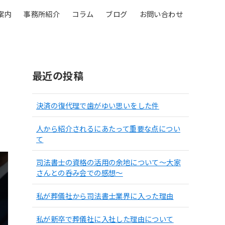
案内
事務所紹介
コラム
ブログ
お問い合わせ
最近の投稿
決済の復代理で歯がゆい思いをした件
人から紹介されるにあたって重要な点につい
て
司法書士の資格の活用の余地について〜大家
さんとの呑み会での感想〜
私が葬儀社から司法書士業界に入った理由
私が新卒で葬儀社に入社した理由について