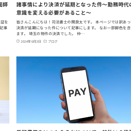
面師
諸事情により決済が延期となった件～勤務時代
意識を変える必要があること～
利証を
皆さんこんにちは！司法書士の関良太です。 本ページでは訳あっ
記事
決済が延期になった件について記事にします。 なお一部脚色を含
ます。 埼玉の物件の決済でした。 仲…
2024年6月3日
ブログ